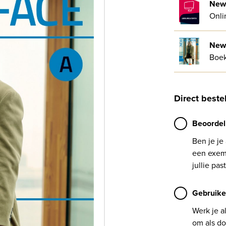
New 
Onli
New 
Boe
Direct beste
Beoordel
Ben je je
een exemp
jullie past
Gebruike
Werk je a
om als do