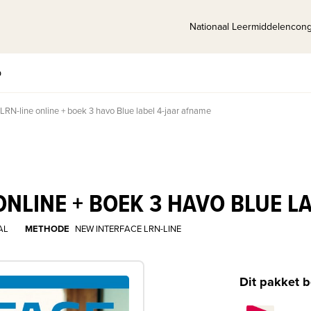
Nationaal Leermiddelencon
p
LRN-line online + boek 3 havo Blue label 4-jaar afname
ONLINE + BOEK 3 HAVO BLUE L
AL
METHODE
NEW INTERFACE LRN-LINE
Dit pakket b