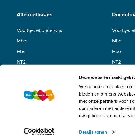
Alle methodes
Docentma
Voortgezet onderwijs
Voortgezet
Mbo
Mbo
Hbo
Hbo
NT2
NT2
Deze website maakt gebru
We gebruiken cookies om c
bieden en om ons websitev
met onze partners voor so
combineren met andere inf
uw gebruik van hun servic
Algemene voorwaarden
Privacy
Disclaimer
Copyright
Details tonen