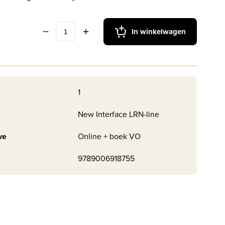
In winkelwagen
1
New Interface LRN-line
ve
Online + boek VO
9789006918755