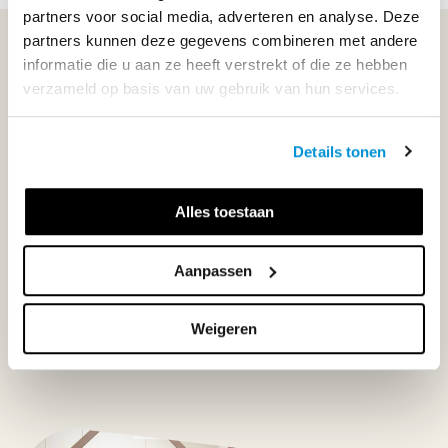
partners voor social media, adverteren en analyse. Deze
partners kunnen deze gegevens combineren met andere
WIJ STAAN VOOR JE KLAAR!
informatie die u aan ze heeft verstrekt of die ze hebben
verzameld op basis van uw gebruik van hun services.
033-4483000
Details tonen
Maandag t/m vrijdag | 08.00 - 17.00 uur
Alles toestaan
Klantenservice
Aanpassen
Weigeren
Neem contact op