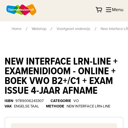
Menu
Home
Webshop
Voortgezet onderwijs
New Interface LR
NEW INTERFACE LRN-LINE +
EXAMENIDIOOM - ONLINE +
BOEK VWO B2+/C1 + EXAM
ISSUE 4-JAAR AFNAME
ISBN
9789006243307
CATEGORIE
VO
VAK
ENGELSE TAAL
METHODE
NEW INTERFACE LRN-LINE