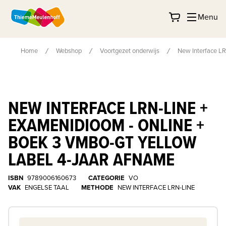
Menu
Home
Webshop
Voortgezet onderwijs
New Interface LR
NEW INTERFACE LRN-LINE +
EXAMENIDIOOM - ONLINE +
BOEK 3 VMBO-GT YELLOW
LABEL 4-JAAR AFNAME
ISBN
9789006160673
CATEGORIE
VO
VAK
ENGELSE TAAL
METHODE
NEW INTERFACE LRN-LINE