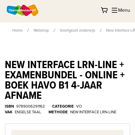
Menu
Home
Webshop
Voortgezet onderwijs
New Interface LR
NEW INTERFACE LRN-LINE +
EXAMENBUNDEL - ONLINE +
BOEK HAVO B1 4-JAAR
AFNAME
ISBN
9789006291162
CATEGORIE
VO
VAK
ENGELSE TAAL
METHODE
NEW INTERFACE LRN-LINE