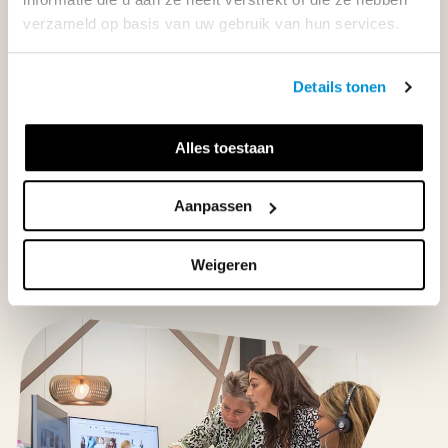
033-4483000
verzameld op basis van uw gebruik van hun services.
Maandag t/m vrijdag | 08.00 - 17.00 uur
Details tonen
Alles toestaan
Klantenservice
Aanpassen
Neem contact op
Weigeren