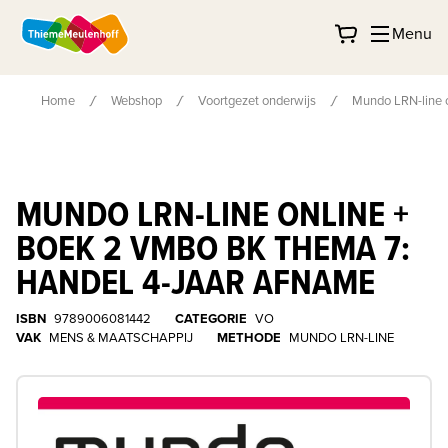
Menu
Home
Webshop
Voortgezet onderwijs
Mundo LRN-line o
MUNDO LRN-LINE ONLINE +
BOEK 2 VMBO BK THEMA 7:
HANDEL 4-JAAR AFNAME
ISBN
9789006081442
CATEGORIE
VO
VAK
MENS & MAATSCHAPPIJ
METHODE
MUNDO LRN-LINE