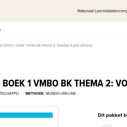
Nationaal Leermiddelencon
p
e online + boek 1 vmbo bk thema 2: Voedsel 4-jaar afname
 BOEK 1 VMBO BK THEMA 2: V
TSCHAPPIJ
METHODE
MUNDO LRN-LINE
Dit pakket b