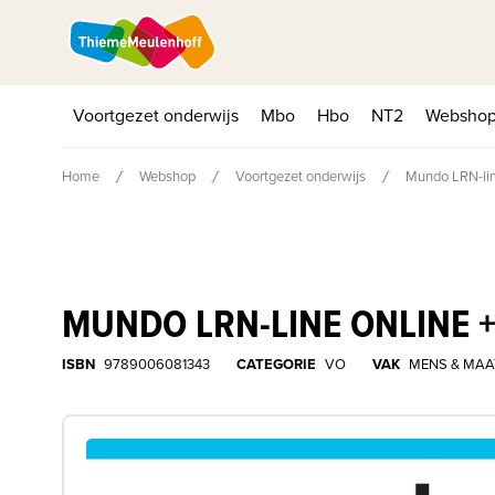
Voortgezet onderwijs
Mbo
Hbo
NT2
Websho
Home
Webshop
Voortgezet onderwijs
Mundo LRN-lin
MUNDO LRN-LINE ONLINE +
ISBN
9789006081343
CATEGORIE
VO
VAK
MENS & MAA