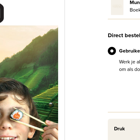
Boe
Direct beste
Gebruike
Werk je a
om als do
Druk