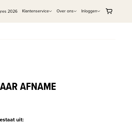
Klantenservice
Over ons
Inloggen
gres 2026
-JAAR AFNAME
estaat uit: