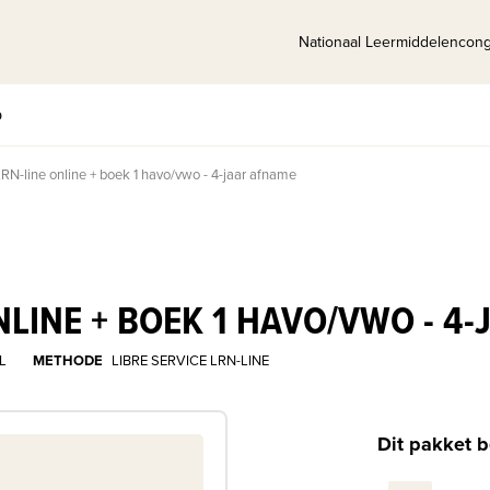
Nationaal Leermiddelencon
p
LRN-line online + boek 1 havo/vwo - 4-jaar afname
ONLINE + BOEK 1 HAVO/VWO - 4
L
METHODE
LIBRE SERVICE LRN-LINE
Dit pakket b