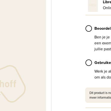
Libr
Onli
Beoordel
Ben je je
een exemp
jullie past
Gebruike
Werk je a
om als do
Dit product is 
meer informatie