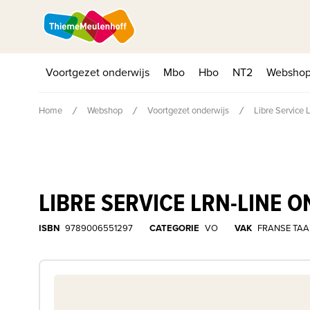
Voortgezet onderwijs
Mbo
Hbo
NT2
Websho
Home
Webshop
Voortgezet onderwijs
Libre Service 
LIBRE SERVICE LRN-LINE 
ISBN
9789006551297
CATEGORIE
VO
VAK
FRANSE TAA