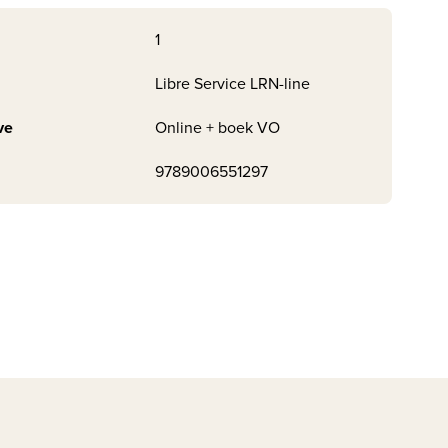
1
Libre Service LRN-line
ve
Online + boek VO
9789006551297