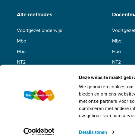
Alle methodes
Docentma
Voortgezet onderwijs
Voortgezet
Mbo
Mbo
Hbo
Hbo
NT2
NT2
Deze website maakt gebru
We gebruiken cookies om c
bieden en om ons websitev
met onze partners voor so
combineren met andere inf
uw gebruik van hun servic
Algemene voorwaarden
Privacy
Disclaimer
Copyright
Details tonen