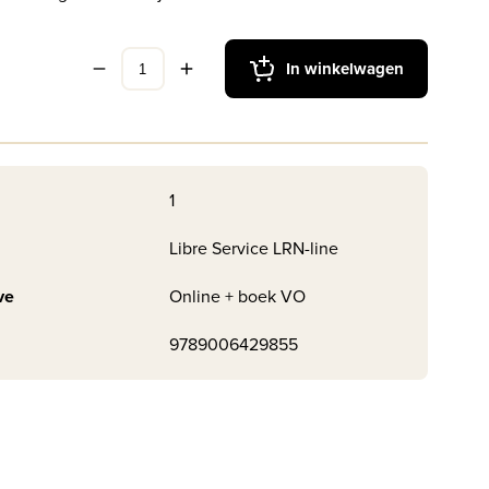
In winkelwagen
1
Libre Service LRN-line
ve
Online + boek VO
9789006429855