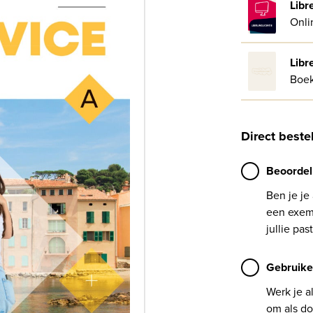
Libr
Onli
Libr
Boe
Direct beste
Beoordel
Ben je je
een exemp
jullie past
Gebruike
Werk je a
om als do