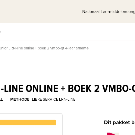
Nationaal Leermiddelencon
p
junior LRN-line online + boek 2 vmbo-gt 4-jaar afname
N-LINE ONLINE + BOEK 2 VMBO
AL
METHODE
LIBRE SERVICE LRN-LINE
Dit pakket b