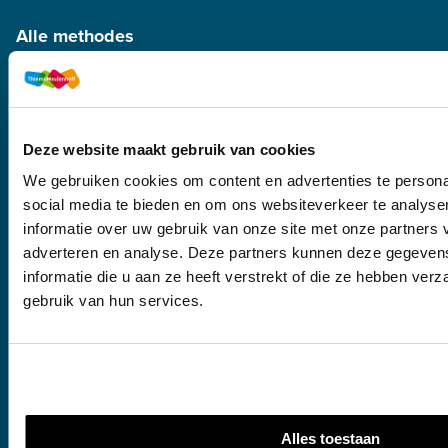
Alle methodes
Voortgezet onderwijs
Mbo
Deze website maakt gebruik van cookies
Hbo
We gebruiken cookies om content en advertenties te persona
NT2
social media te bieden en om ons websiteverkeer te analyse
Docentmateriaal bestellen
informatie over uw gebruik van onze site met onze partners 
adverteren en analyse. Deze partners kunnen deze gegeve
informatie die u aan ze heeft verstrekt of die ze hebben ver
Voortgezet onderwijs
gebruik van hun services.
Mbo
Hbo
NT2
Service
Alles toestaan