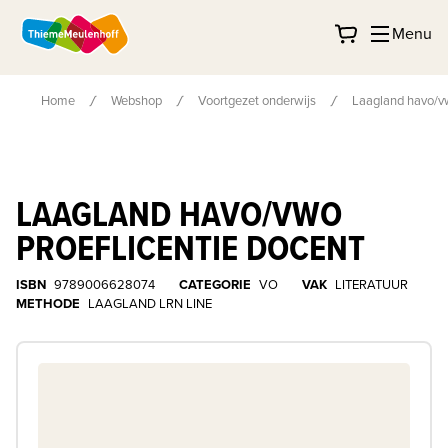
Menu
Home
Webshop
Voortgezet onderwijs
Laagland havo/vw
LAAGLAND HAVO/VWO
PROEFLICENTIE DOCENT
ISBN
9789006628074
CATEGORIE
VO
VAK
LITERATUUR
METHODE
LAAGLAND LRN LINE