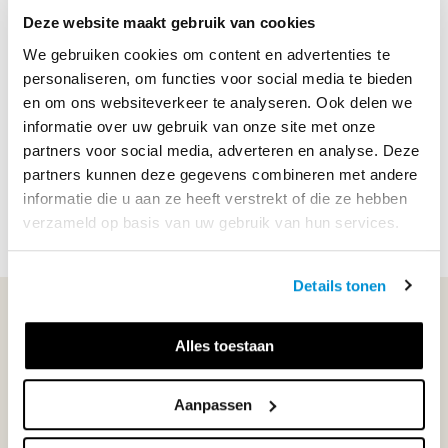
Deze website maakt gebruik van cookies
We gebruiken cookies om content en advertenties te
Productbeschrijving
personaliseren, om functies voor social media te bieden
en om ons websiteverkeer te analyseren. Ook delen we
Het aanbod van Van horen zeggen biedt je veel flexibiliteit
informatie over uw gebruik van onze site met onze
tijdens je les. Wil je aandacht besteden aan de Bijbel in de
partners voor social media, adverteren en analyse. Deze
onderbouw of een combinatie van Bijbelse verhalen met
partners kunnen deze gegevens combineren met andere
andere wereldreligies en levensbesc...
informatie die u aan ze heeft verstrekt of die ze hebben
Lees meer
verzameld op basis van uw gebruik van hun services.
Details tonen
WIJ STAAN VOOR JE KLAAR!
Alles toestaan
033-4483000
Aanpassen
Maandag t/m vrijdag | 08.00 - 17.00 uur