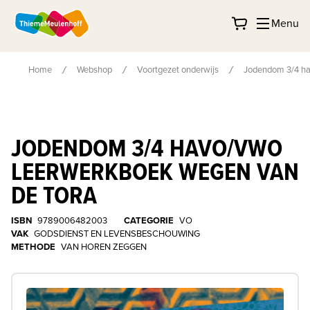
Menu
Home
Webshop
Voortgezet onderwijs
Jodendom 3/4 ha
JODENDOM 3/4 HAVO/VWO
LEERWERKBOEK WEGEN VAN
DE TORA
ISBN
9789006482003
CATEGORIE
VO
VAK
GODSDIENST EN LEVENSBESCHOUWING
METHODE
VAN HOREN ZEGGEN