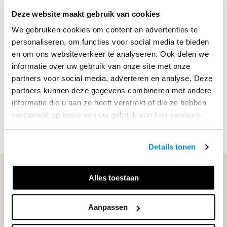
Deze website maakt gebruik van cookies
We gebruiken cookies om content en advertenties te
Druk
1
personaliseren, om functies voor social media te bieden
en om ons websiteverkeer te analyseren. Ook delen we
Methode
Intro LRN-line
informatie over uw gebruik van onze site met onze
Soort uitgave
partners voor social media, adverteren en analyse. Deze
Online + boek VO
partners kunnen deze gegevens combineren met andere
ISBN
9789006261257
informatie die u aan ze heeft verstrekt of die ze hebben
verzameld op basis van uw gebruik van hun services.
Details tonen
WIJ STAAN VOOR JE KLAAR!
Alles toestaan
Aanpassen
033-4483000