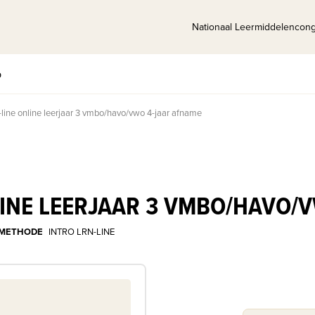
Nationaal Leermiddelencon
p
N-line online leerjaar 3 vmbo/havo/vwo 4-jaar afname
NLINE LEERJAAR 3 VMBO/HAVO/
METHODE
INTRO LRN-LINE