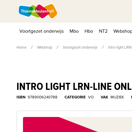
Voortgezet onderwijs
Mbo
Hbo
NT2
Websho
Home
Webshop
Voortgezet onderwijs
Intro light LR
INTRO LIGHT LRN-LINE O
ISBN
9789006240788
CATEGORIE
VO
VAK
MUZIEK