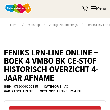
Menu
Home
Webshop
Voortgezet onderwijs
Feniks LRN-line 
FENIKS LRN-LINE ONLINE +
BOEK 4 VMBO BK CE-STOF
HISTORISCH OVERZICHT 4-
JAAR AFNAME
ISBN
9789006202335
CATEGORIE
VO
VAK
GESCHIEDENIS
METHODE
FENIKS LRN-LINE