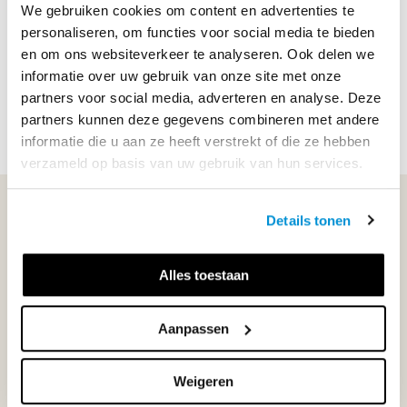
Methode
Feniks LRN-line
We gebruiken cookies om content en advertenties te
personaliseren, om functies voor social media te bieden
Soort uitgave
Online + boek VO
en om ons websiteverkeer te analyseren. Ook delen we
informatie over uw gebruik van onze site met onze
ISBN
9789006202335
partners voor social media, adverteren en analyse. Deze
partners kunnen deze gegevens combineren met andere
informatie die u aan ze heeft verstrekt of die ze hebben
verzameld op basis van uw gebruik van hun services.
WIJ STAAN VOOR JE KLAAR!
Details tonen
033-4483000
Alles toestaan
Maandag t/m vrijdag | 08.00 - 17.00 uur
Aanpassen
Weigeren