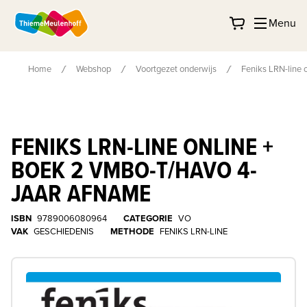
Menu
Home
Webshop
Voortgezet onderwijs
Feniks LRN-line 
FENIKS LRN-LINE ONLINE +
BOEK 2 VMBO-T/HAVO 4-
JAAR AFNAME
ISBN
9789006080964
CATEGORIE
VO
VAK
GESCHIEDENIS
METHODE
FENIKS LRN-LINE