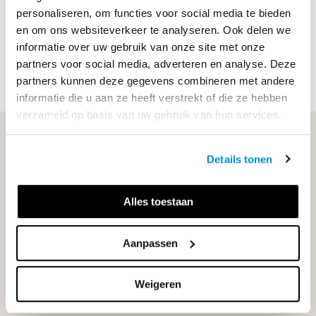
Soort uitgave
Online + boek VO
personaliseren, om functies voor social media te bieden
en om ons websiteverkeer te analyseren. Ook delen we
ISBN
9789006080964
informatie over uw gebruik van onze site met onze
partners voor social media, adverteren en analyse. Deze
partners kunnen deze gegevens combineren met andere
informatie die u aan ze heeft verstrekt of die ze hebben
verzameld op basis van uw gebruik van hun services.
WIJ STAAN VOOR JE KLAAR!
Details tonen
033-4483000
Alles toestaan
Maandag t/m vrijdag | 08.00 - 17.00 uur
Aanpassen
Weigeren
Klantenservice