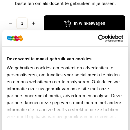
bestellen om als docent te gebruiken in je lessen.
In winkelwagen
Deze website maakt gebruik van cookies
Druk
1
We gebruiken cookies om content en advertenties te
Methode
Examenidioom
personaliseren, om functies voor social media te bieden
en om ons websiteverkeer te analyseren. Ook delen we
Online + boek
informatie over uw gebruik van onze site met onze
Soort uitgave
Examenfonds
partners voor social media, adverteren en analyse. Deze
partners kunnen deze gegevens combineren met andere
ISBN
9789006993189
informatie die u aan ze heeft verstrekt of die ze hebben
verzameld op basis van uw gebruik van hun services.
Productbeschrijving