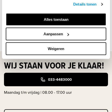
Details tonen
Met
Examenidioom havo Frans
bereid je je leerlingen voor
op het mondeling en centraal examen Frans. Jullie werken
Alles toestaan
aan gespreks-, schrijf- en leesvaardigheid. Met
Examenidioom kunnen je leerl...
Aanpassen
Lees meer
Weigeren
WIJ STAAN VOOR JE KLAAR!
033-4483000
Maandag t/m vrijdag | 08.00 - 17.00 uur