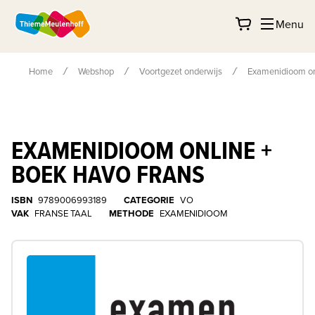
Menu
Home
Webshop
Voortgezet onderwijs
Examenidioom on
EXAMENIDIOOM ONLINE +
BOEK HAVO FRANS
ISBN
9789006993189
CATEGORIE
VO
VAK
FRANSE TAAL
METHODE
EXAMENIDIOOM