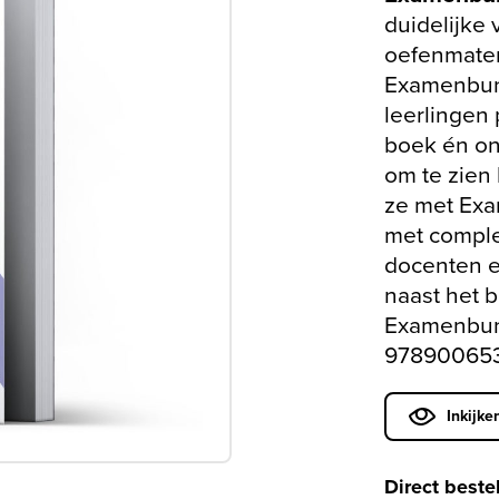
duidelijke 
oefenmater
Examenbun
leerlingen 
boek én onl
om te zien
ze met Ex
met complet
docenten e
naast het b
Examenbun
978900653
Inkijke
Direct beste