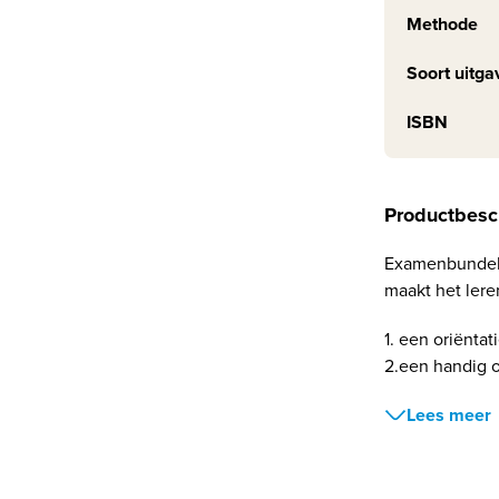
Methode
Soort uitga
ISBN
Productbesc
Examenbundel 
maakt het ler
1. een oriëntat
2.een handig o
Lees meer