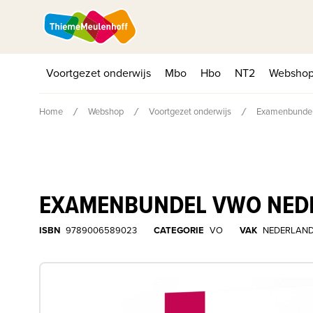
Voortgezet onderwijs
Mbo
Hbo
NT2
Websho
Home
Webshop
Voortgezet onderwijs
Examenbundel
EXAMENBUNDEL VWO NEDE
ISBN
9789006589023
CATEGORIE
VO
VAK
NEDERLAND