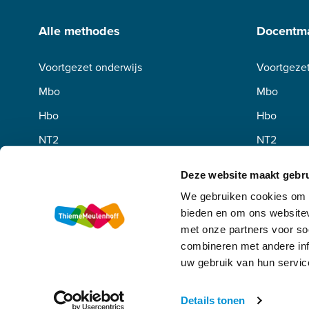
Alle methodes
Docentma
Voortgezet onderwijs
Voortgezet
Mbo
Mbo
Hbo
Hbo
NT2
NT2
Deze website maakt gebru
We gebruiken cookies om c
bieden en om ons websitev
met onze partners voor so
combineren met andere inf
uw gebruik van hun servic
Algemene voorwaarden
Privacy
Disclaimer
Copyright
Details tonen