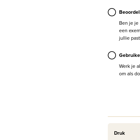
Beoordel
Ben je je
een exemp
jullie past
Gebruike
Werk je a
om als do
Druk