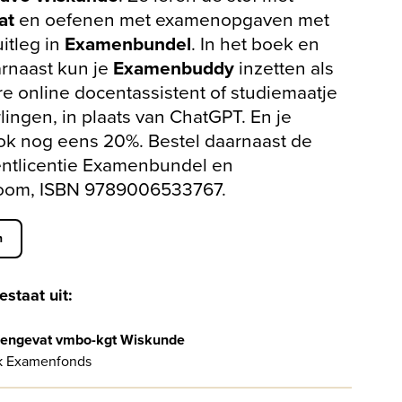
at
en oefenen met examenopgaven met
uitleg in
Examenbundel
. In het boek en
arnaast kun je
Examenbuddy
inzetten als
e online docentassistent of studiemaatje
rlingen, in plaats van ChatGPT. En je
ok nog eens 20%. Bestel daarnaast de
entlicentie Examenbundel en
oom, ISBN 9789006533767.
n
estaat uit:
engevat vmbo-kgt Wiskunde
k Examenfonds