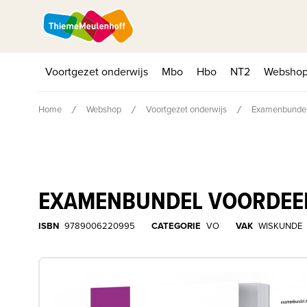
Voortgezet onderwijs
Mbo
Hbo
NT2
Websho
Home
Webshop
Voortgezet onderwijs
Examenbundel
EXAMENBUNDEL VOORDEEL
ISBN
9789006220995
CATEGORIE
VO
VAK
WISKUNDE