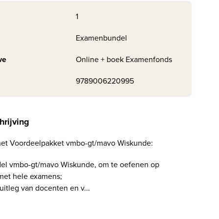
1
Examenbundel
ve
Online + boek Examenfonds
9789006220995
hrijving
ij het Voordeelpakket vmbo-gt/mavo Wiskunde:
el vmbo-gt/mavo Wiskunde, om te oefenen op
met hele examens;
uitleg van docenten en v...