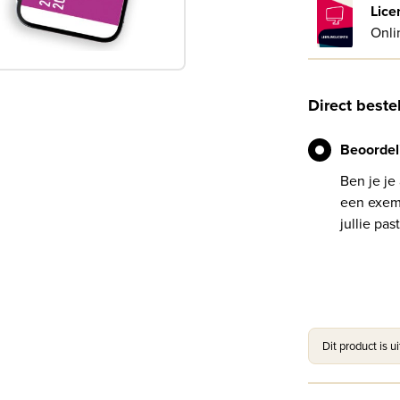
Lice
Onli
Direct beste
Beoordel
Ben je je
een exemp
jullie past
Dit product is u