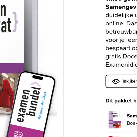
Samengev
duidelijke 
online. Da
betrouwbar
voor je lee
bespaart o
gratis Doc
Examenidi
Inkijke
Dit pakket b
Sam
Boe