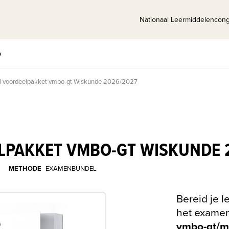
Nationaal Leermiddelencon
p
 voordeelpakket vmbo-gt Wiskunde 2026/2027
PAKKET VMBO-GT WISKUNDE 
METHODE
EXAMENBUNDEL
Bereid je l
het exame
vmbo-gt/m