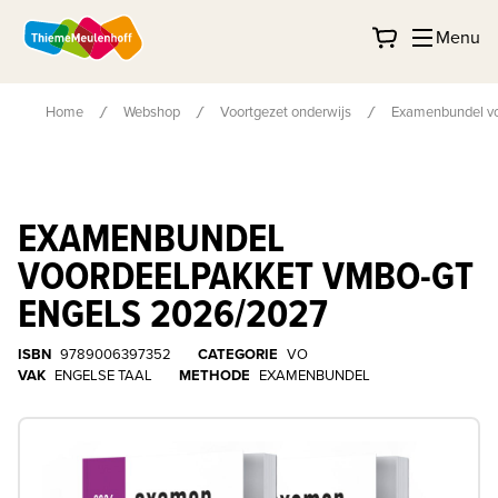
Menu
Home
Webshop
Voortgezet onderwijs
Examenbundel vo
EXAMENBUNDEL
VOORDEELPAKKET VMBO-GT
ENGELS 2026/2027
ISBN
9789006397352
CATEGORIE
VO
VAK
ENGELSE TAAL
METHODE
EXAMENBUNDEL