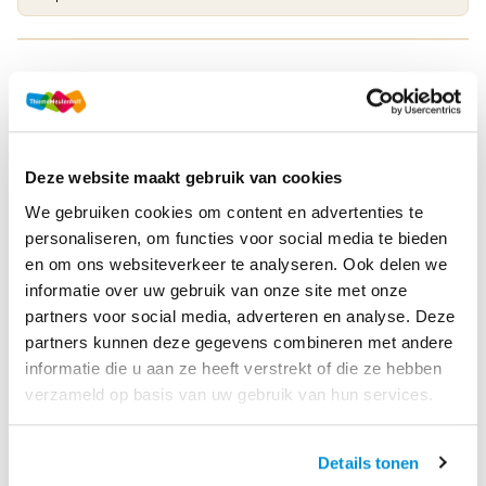
Druk
1
Methode
Examenbundel
Deze website maakt gebruik van cookies
Online + boek
We gebruiken cookies om content en advertenties te
Soort uitgave
Examenfonds
personaliseren, om functies voor social media te bieden
en om ons websiteverkeer te analyseren. Ook delen we
ISBN
9789006397352
informatie over uw gebruik van onze site met onze
partners voor social media, adverteren en analyse. Deze
partners kunnen deze gegevens combineren met andere
Productbeschrijving
informatie die u aan ze heeft verstrekt of die ze hebben
verzameld op basis van uw gebruik van hun services.
Dit krijg je bij het Voordeelpakket vmbo-gt/mavo Engels:
1. Examenbundel vmbo-gt/mavo Engels, om te oefenen met
Details tonen
examenteksten of met hele examens;