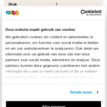
Druk
1
Methode
Examenbundel
Online + boek
Soort uitgave
Deze website maakt gebruik van cookies
Examenfonds
We gebruiken cookies om content en advertenties te
ISBN
9789006154696
personaliseren, om functies voor social media te bieden
en om ons websiteverkeer te analyseren. Ook delen we
informatie over uw gebruik van onze site met onze
Productbeschrijving
partners voor social media, adverteren en analyse. Deze
partners kunnen deze gegevens combineren met andere
Dit krijg je bij het Voordeelpakket vmbo-k Nederlands:
informatie die u aan ze heeft verstrekt of die ze hebben
verzameld op basis van uw gebruik van hun services.
1. Examenbundel vmbo-k Nederlands, om te oefenen met
losse teksten of met hele examens;
2. uitgebreide uitleg van docenten en vake...
Details tonen
Lees meer
Alles toestaan