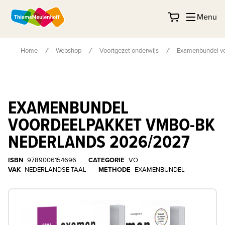
Menu
Home
Webshop
Voortgezet onderwijs
Examenbundel v
EXAMENBUNDEL
VOORDEELPAKKET VMBO-BK
NEDERLANDS 2026/2027
ISBN
9789006154696
CATEGORIE
VO
VAK
NEDERLANDSE TAAL
METHODE
EXAMENBUNDEL