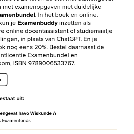
n met examenopgaven met duidelijke
amenbundel
. In het boek en online.
kun je
Examenbuddy
inzetten als
e online docentassistent of studiemaatje
rlingen, in plaats van ChatGPT. En je
ok nog eens 20%. Bestel daarnaast de
entlicentie Examenbundel en
oom, ISBN 9789006533767.
n
estaat uit:
engevat havo Wiskunde A
k Examenfonds