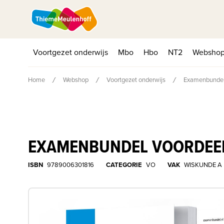
Voortgezet onderwijs
Mbo
Hbo
NT2
Websho
Home
Webshop
Voortgezet onderwijs
Examenbundel
EXAMENBUNDEL VOORDEEL
ISBN
9789006301816
CATEGORIE
VO
VAK
WISKUNDE A