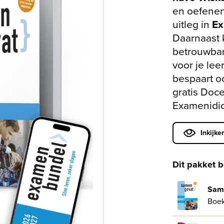
en oefene
uitleg in
Ex
Daarnaast 
betrouwbar
voor je lee
bespaart o
gratis Doc
Examenidi
Inkijke
Dit pakket b
Sam
Boe