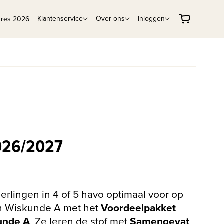
Klantenservice
Over ons
Inloggen
gres 2026
26/2027
eerlingen in 4 of 5 havo optimaal voor op
n Wiskunde A met het
Voordeelpakket
unde A
. Ze leren de stof met
Samengevat