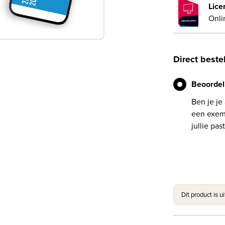
Lice
Onli
Direct beste
Beoordel
Ben je je
een exemp
jullie past
Dit product is u