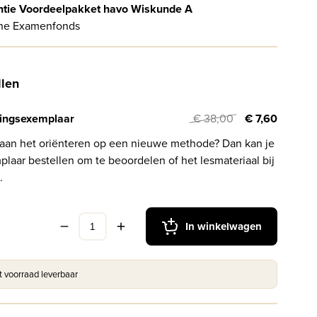
ntie Voordeelpakket havo Wiskunde A
ne Examenfonds
llen
ingsexemplaar
€ 38,00
€ 7,60
 aan het oriënteren op een nieuwe methode? Dan kan je
laar bestellen om te beoordelen of het lesmateriaal bij
.
In winkelwagen
it voorraad leverbaar