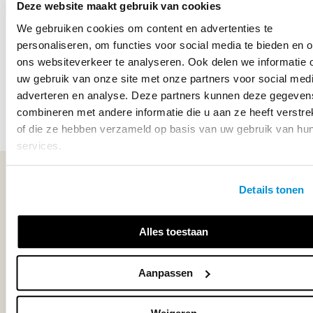
Dit krijg je bij het Voordeelpakket havo
Deze website maakt gebruik van cookies
Maatschappijwetenschappen:
We gebruiken cookies om content en advertenties te
personaliseren, om functies voor social media te bieden en 
1. Examenbundel havo Maatschappijwetenschappen, om te
ons websiteverkeer te analyseren. Ook delen we informatie 
oefenen op onderwerp of met hele examens;
uw gebruik van onze site met onze partners voor social medi
2. uitgebreide uitleg...
adverteren en analyse. Deze partners kunnen deze gegeven
combineren met andere informatie die u aan ze heeft verstre
Lees meer
of die ze hebben verzameld op basis van uw gebruik van hu
services.
WIJ STAAN VOOR JE KLAAR!
Details tonen
033-4483000
Alles toestaan
Maandag t/m vrijdag | 08.00 - 17.00 uur
Aanpassen