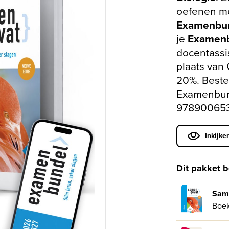
oefenen me
Examenbu
je
Examen
docentassis
plaats van
20%. Bestel
Examenbun
978900653
Inkijke
Dit pakket b
Same
Boe