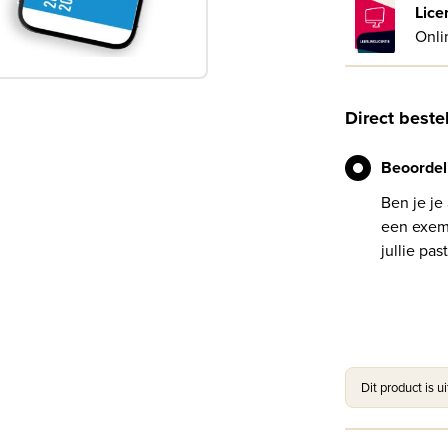
Lice
Onli
Direct beste
Beoordel
Ben je je
een exemp
jullie past
Dit product is u