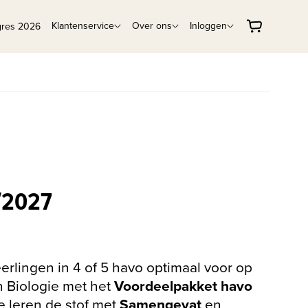
Klantenservice
Over ons
Inloggen
gres 2026
/2027
eerlingen in 4 of 5 havo optimaal voor op
 Biologie met het
Voordeelpakket havo
Ze leren de stof met
Samengevat
en