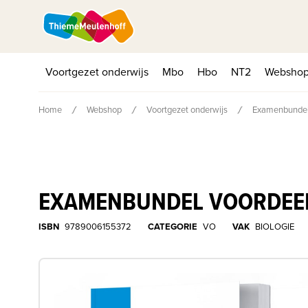
Voortgezet onderwijs
Mbo
Hbo
NT2
Websho
Home
Webshop
Voortgezet onderwijs
Examenbundel
EXAMENBUNDEL VOORDEEL
ISBN
9789006155372
CATEGORIE
VO
VAK
BIOLOGIE