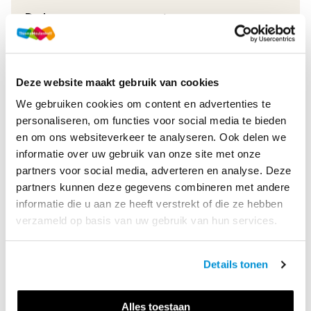
Druk
1
Methode
Examenbundel
Online + boek
Deze website maakt gebruik van cookies
Soort uitgave
Examenfonds
We gebruiken cookies om content en advertenties te
personaliseren, om functies voor social media te bieden
ISBN
9789006406757
en om ons websiteverkeer te analyseren. Ook delen we
informatie over uw gebruik van onze site met onze
partners voor social media, adverteren en analyse. Deze
Productbeschrijving
partners kunnen deze gegevens combineren met andere
informatie die u aan ze heeft verstrekt of die ze hebben
Dit krijg je bij het Voordeelpakket havo Bedrijfseconomie:
verzameld op basis van uw gebruik van hun services.
1. Examenbundel havo Bedrijfseconomie, om te oefenen op
onderwerp of met hele examens;
Details tonen
2. uitgebreide uitleg van docenten en v...
Lees meer
Alles toestaan