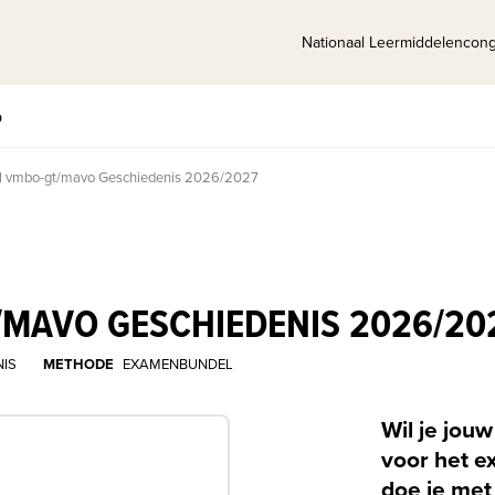
Nationaal Leermiddelencon
p
 vmbo-gt/mavo Geschiedenis 2026/2027
MAVO GESCHIEDENIS 2026/20
NIS
METHODE
EXAMENBUNDEL
Wil je jou
voor het 
doe je me