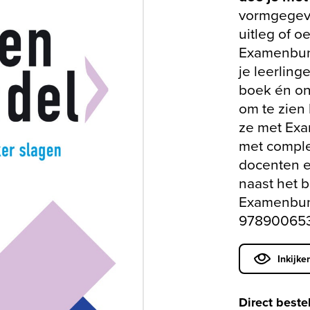
vormgegeve
uitleg of 
Examenbun
je leerling
boek én onl
om te zien
ze met Ex
met complet
docenten e
naast het b
Examenbun
978900653
Inkijke
Direct beste