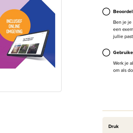
Beoordel
Ben je je
een exemp
jullie past
Gebruike
Werk je a
om als do
Druk