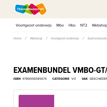
Voortgezet onderwijs
Mbo
Hbo
NT2
Websho
Home
Webshop
Voortgezet onderwijs
Examenbundel
EXAMENBUNDEL VMBO-GT/
ISBN
9789006585674
CATEGORIE
VO
VAK
GESCHIEDE