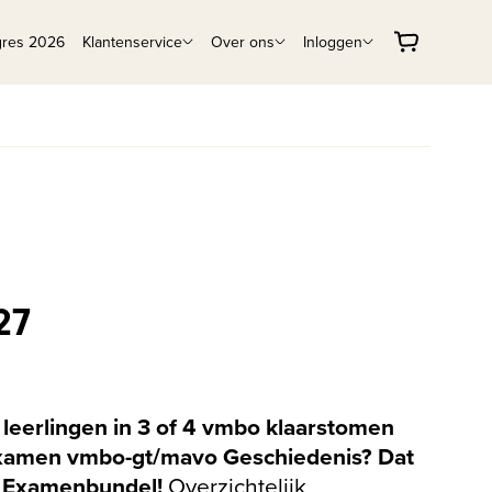
gres 2026
Klantenservice
Over ons
Inloggen
27
w leerlingen in 3 of 4 vmbo klaarstomen
examen vmbo-gt/mavo Geschiedenis? Dat
t Examenbundel!
Overzichtelijk