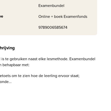
Examenbundel
ve
Online + boek Examenfonds
9789006585674
hrijving
is te gebruiken naast elke lesmethode. Examenbundel
en behapbaar met:
ietoets om te zien hoe de leerling ervoor staat;
onde...