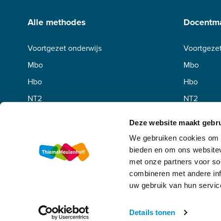
Alle methodes
Docentma
Voortgezet onderwijs
Voortgezet
Mbo
Mbo
Hbo
Hbo
NT2
NT2
Deze website maakt gebru
We gebruiken cookies om c
bieden en om ons websitev
met onze partners voor so
combineren met andere inf
uw gebruik van hun servic
Algemene voorwaarden
Privacy
Disclaimer
Copyright
Details tonen