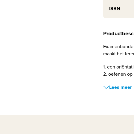
ISBN
Productbesc
Examenbundel 
maakt het ler
1. een oriëntat
2. oefenen op 
Lees meer