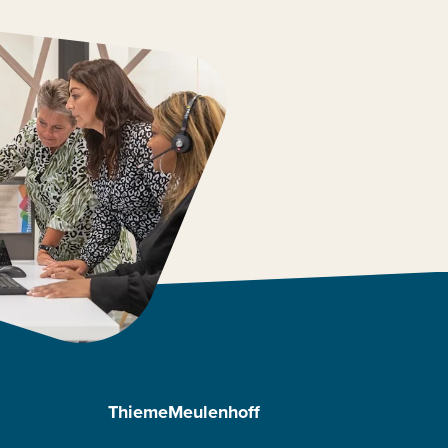
ThiemeMeulenhoff