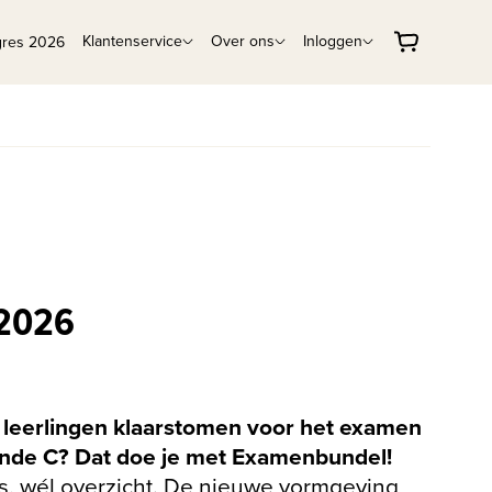
Klantenservice
Over ons
Inloggen
gres 2026
2026
w leerlingen klaarstomen voor het examen
nde C? Dat doe je met Examenbundel!
s, wél overzicht. De nieuwe vormgeving