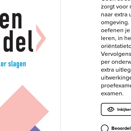
zorgt voor 
naar extra 
omgeving.
oefenen je
leren, in h
oriëntatiet
Vervolgen
per onderw
extra uitle
uitwerking
proefexame
examen.
Inkijke
Beoordel