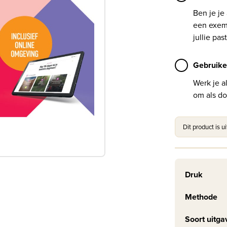
Ben je je
een exemp
jullie past
Gebruike
Werk je a
om als do
Dit product is u
Druk
Methode
Soort uitga