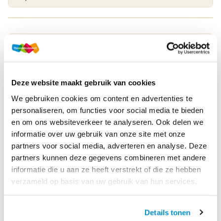
Druk
1
Methode
Examenbundel
Deze website maakt gebruik van cookies
Online + boek
Soort uitgave
We gebruiken cookies om content en advertenties te
Examenfonds
personaliseren, om functies voor social media te bieden
en om ons websiteverkeer te analyseren. Ook delen we
ISBN
9789006992106
informatie over uw gebruik van onze site met onze
partners voor social media, adverteren en analyse. Deze
partners kunnen deze gegevens combineren met andere
Productbeschrijving
informatie die u aan ze heeft verstrekt of die ze hebben
verzameld op basis van uw gebruik van hun services.
Examenbundel is te gebruiken naast elke lesmethode.
Examenbundel maakt het leren behapbaar met:
Details tonen
1. een oriëntatietoets om te zien hoe de leerling ervoor