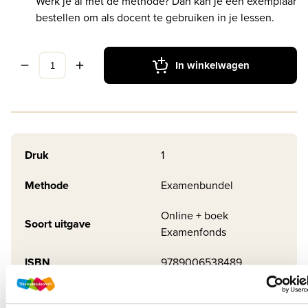
Werk je al met de methode? Dan kan je een exemplaar
bestellen om als docent te gebruiken in je lessen.
In winkelwagen
Druk
1
Methode
Examenbundel
Online + boek
Soort uitgave
Examenfonds
ISBN
9789006538489