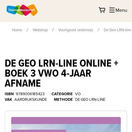
Menu
Home
Webshop
Voortgezet onderwijs
De Geo LRN-line 
DE GEO LRN-LINE ONLINE +
BOEK 3 VWO 4-JAAR
AFNAME
ISBN
9789006185423
CATEGORIE
VO
VAK
AARDRIJKSKUNDE
METHODE
DE GEO LRN-LINE