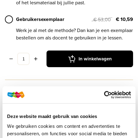
of het lesmateriaal bij jullie past.
Gebruikersexemplaar
€ 10,59
€ 53,00
Werk je al met de methode? Dan kan je een exemplaar
bestellen om als docent te gebruiken in je lessen.
In winkelwagen
Druk
1
Methode
De Geo LRN-line
Deze website maakt gebruik van cookies
Soort uitgave
Online + boek VO
We gebruiken cookies om content en advertenties te
personaliseren, om functies voor social media te bieden