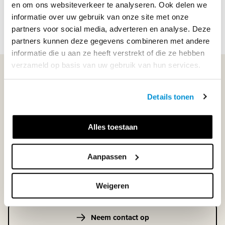
ISBN
9789006185423
en om ons websiteverkeer te analyseren. Ook delen we
informatie over uw gebruik van onze site met onze
partners voor social media, adverteren en analyse. Deze
partners kunnen deze gegevens combineren met andere
informatie die u aan ze heeft verstrekt of die ze hebben
verzameld op basis van uw gebruik van hun services.
WIJ STAAN VOOR JE KLAAR!
Details tonen
033-4483000
Alles toestaan
Maandag t/m vrijdag | 08.00 - 17.00 uur
Aanpassen
Klantenservice
Weigeren
Neem contact op