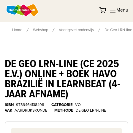
Menu
Home
Webshop
Voortgezet onderwijs
De Geo LRN-line (
DE GEO LRN-LINE (CE 2025
E.V.) ONLINE + BOEK HAVO
BRAZILIË IN LEARNBEAT (4-
JAAR AFNAME)
ISBN
9789464138498
CATEGORIE
VO
VAK
AARDRIJKSKUNDE
METHODE
DE GEO LRN-LINE