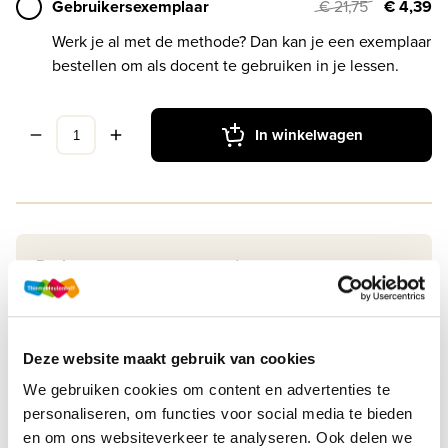
Gebruikersexemplaar
€ 21,75
€ 4,39
Werk je al met de methode? Dan kan je een exemplaar
bestellen om als docent te gebruiken in je lessen.
In winkelwagen
Druk
1
Methode
De Geo LRN-line
Soort uitgave
Online + boek VO
Deze website maakt gebruik van cookies
We gebruiken cookies om content en advertenties te
ISBN
9789464138498
personaliseren, om functies voor social media te bieden
en om ons websiteverkeer te analyseren. Ook delen we