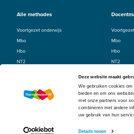
Alle methodes
Docentma
Voortgezet onderwijs
Voortgezet
Mbo
Mbo
Hbo
Hbo
NT2
NT2
Deze website maakt gebru
We gebruiken cookies om c
bieden en om ons websitev
met onze partners voor so
combineren met andere inf
uw gebruik van hun servic
Algemene voorwaarden
Privacy
Disclaimer
Copyright
Details tonen