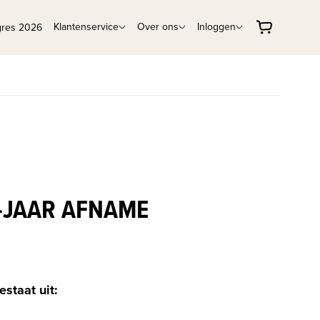
Klantenservice
Over ons
Inloggen
gres 2026
4-JAAR AFNAME
estaat uit: