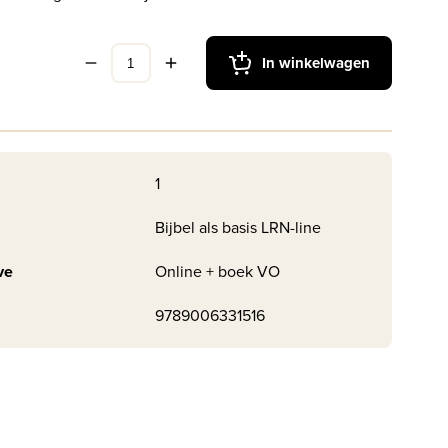
In winkelwagen
1
Bijbel als basis LRN-line
ve
Online + boek VO
9789006331516