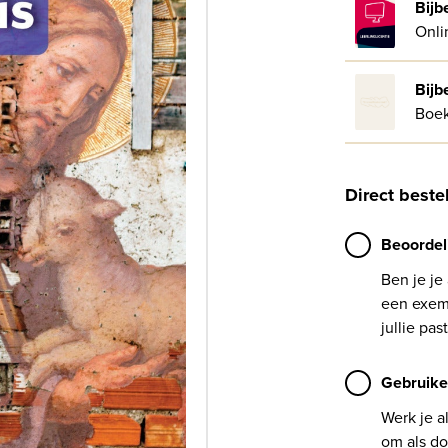
Bijb
Onli
Bijb
Boe
Direct beste
Beoordel
Ben je je
een exemp
jullie past
Gebruike
Werk je a
om als do