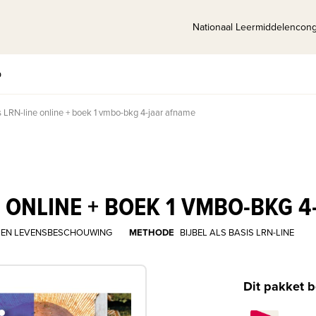
Nationaal Leermiddelencon
p
is LRN-line online + boek 1 vmbo-bkg 4-jaar afname
NE ONLINE + BOEK 1 VMBO-BKG 
 EN LEVENSBESCHOUWING
METHODE
BIJBEL ALS BASIS LRN-LINE
Dit pakket b