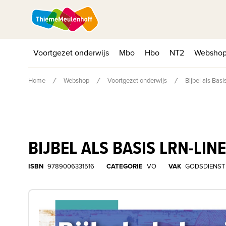
Voortgezet onderwijs
Mbo
Hbo
NT2
Websho
Home
Webshop
Voortgezet onderwijs
Bijbel als Bas
BIJBEL ALS BASIS LRN-LI
ISBN
9789006331516
CATEGORIE
VO
VAK
GODSDIENST