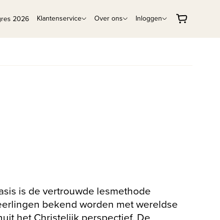
Klantenservice
Over ons
Inloggen
gres 2026
basis is de vertrouwde lesmethode
eerlingen bekend worden met wereldse
uit het Christelijk perspectief. De