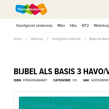
Voortgezet onderwijs
Mbo
Hbo
NT2
Websho
Home
Webshop
Voortgezet onderwijs
Bijbel als Ba
BIJBEL ALS BASIS 3 HAV
ISBN
9789006484687
CATEGORIE
VO
VAK
GODSDIENS