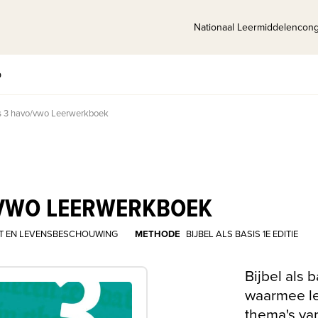
Nationaal Leermiddelencon
p
sis 3 havo/vwo Leerwerkboek
O/VWO LEERWERKBOEK
T EN LEVENSBESCHOUWING
METHODE
BIJBEL ALS BASIS 1E EDITIE
Bijbel als 
waarmee l
thema's van