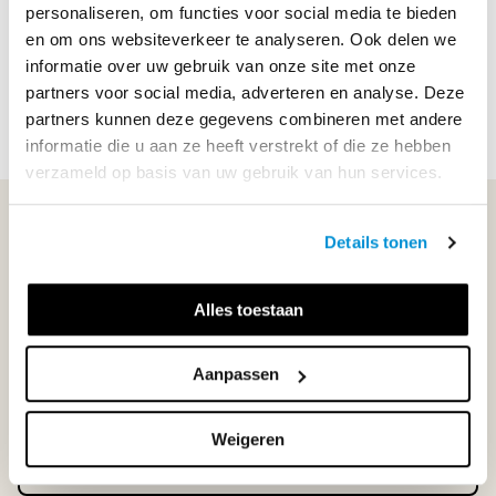
personaliseren, om functies voor social media te bieden
Soort uitgave
Online + boek VO
en om ons websiteverkeer te analyseren. Ook delen we
ISBN
9789006331806
informatie over uw gebruik van onze site met onze
partners voor social media, adverteren en analyse. Deze
partners kunnen deze gegevens combineren met andere
informatie die u aan ze heeft verstrekt of die ze hebben
verzameld op basis van uw gebruik van hun services.
WIJ STAAN VOOR JE KLAAR!
Details tonen
033-4483000
Alles toestaan
Maandag t/m vrijdag | 08.00 - 17.00 uur
Aanpassen
Weigeren
Klantenservice