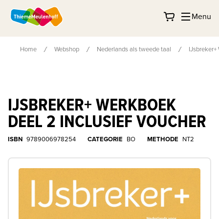
Menu
Home
Webshop
Nederlands als tweede taal
IJsbreker+
IJSBREKER+ WERKBOEK
DEEL 2 INCLUSIEF VOUCHER
ISBN
9789006978254
CATEGORIE
BO
METHODE
NT2