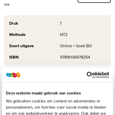
via
Druk
1
Methode
NT2
Soort uitgave
Online + boek BO
ISBN
9789006978254
Productbeschrijving
Met IJsbreker+ leer je Nederlands. Je leert de taal om in
Nederland te kunnen werken en wonen. Met deel 2 bereik
Deze website maakt gebruik van cookies
je het taalniveau A1 aan de hand van alledaagse thema's
We gebruiken cookies om content en advertenties te
zoals tijd, geld, gezondheid en telefo...
personaliseren, om functies voor social media te bieden
en om ons websiteverkeer te analyseren. Ook delen we