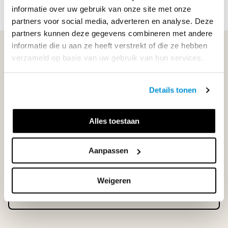
Lees meer
informatie over uw gebruik van onze site met onze
partners voor social media, adverteren en analyse. Deze
partners kunnen deze gegevens combineren met andere
informatie die u aan ze heeft verstrekt of die ze hebben
WIJ STAAN VOOR JE KLAAR!
verzameld op basis van uw gebruik van hun services.
033-4483000
Details tonen
Maandag t/m vrijdag | 08.00 - 17.00 uur
Alles toestaan
Aanpassen
Klantenservice
Weigeren
Neem contact op