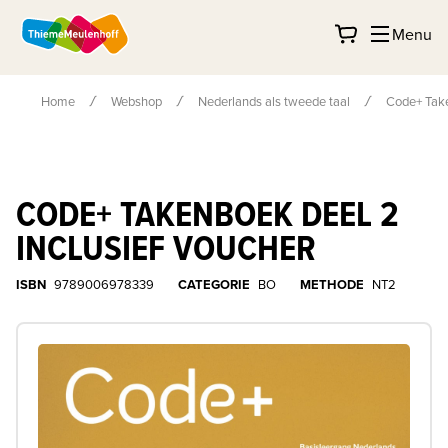
Menu
Home
Webshop
Nederlands als tweede taal
Code+ Take
CODE+ TAKENBOEK DEEL 2
INCLUSIEF VOUCHER
ISBN
9789006978339
CATEGORIE
BO
METHODE
NT2