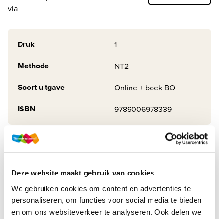
via
Druk
1
Methode
NT2
Soort uitgave
Online + boek BO
ISBN
9789006978339
Productbeschrijving
Code+ is een methode voor hoogopgeleide anderstaligen
Deze website maakt gebruik van cookies
om snel en efficiënt Nederlands te leren. Met Code+ leer je
We gebruiken cookies om content en advertenties te
Nederlands aan de hand van concrete taaltaken. Je kunt
personaliseren, om functies voor social media te bieden
het onder begeleiding van een docent o...
en om ons websiteverkeer te analyseren. Ook delen we