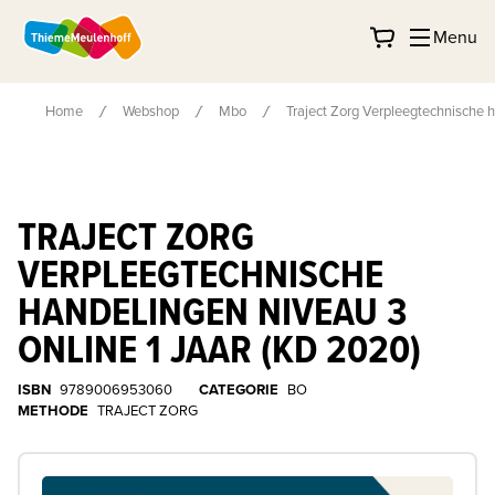
Menu
Home
Webshop
Mbo
Traject Zorg Verpleegtechnische h
TRAJECT ZORG
VERPLEEGTECHNISCHE
HANDELINGEN NIVEAU 3
ONLINE 1 JAAR (KD 2020)
ISBN
9789006953060
CATEGORIE
BO
METHODE
TRAJECT ZORG