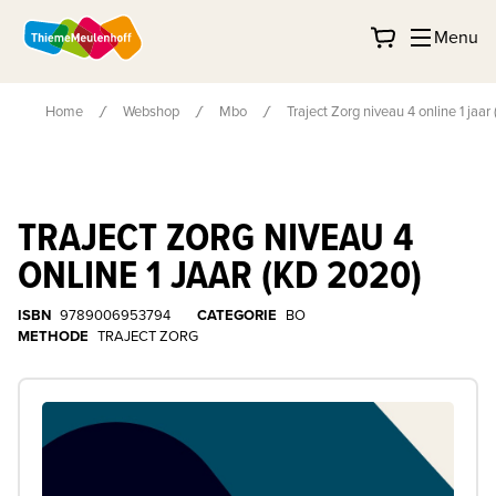
Menu
Home
Webshop
Mbo
Traject Zorg niveau 4 online 1 jaa
TRAJECT ZORG NIVEAU 4
ONLINE 1 JAAR (KD 2020)
ISBN
9789006953794
CATEGORIE
BO
METHODE
TRAJECT ZORG