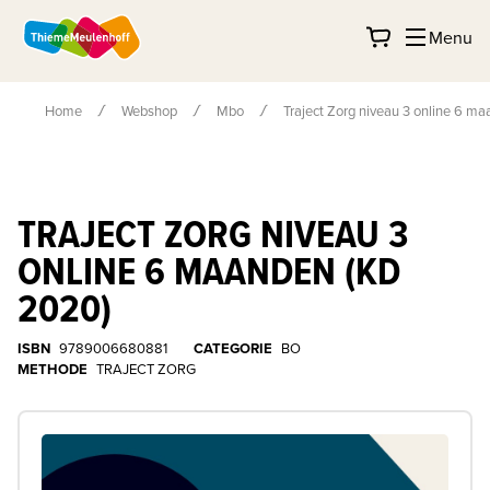
Menu
Home
Webshop
Mbo
Traject Zorg niveau 3 online 6 m
TRAJECT ZORG NIVEAU 3
ONLINE 6 MAANDEN (KD
2020)
ISBN
9789006680881
CATEGORIE
BO
METHODE
TRAJECT ZORG