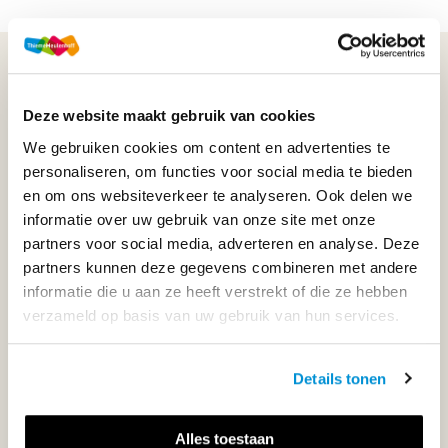
WIJ STAAN VOOR JE KLAAR!
Deze website maakt gebruik van cookies
033-4483000
We gebruiken cookies om content en advertenties te
personaliseren, om functies voor social media te bieden
Maandag t/m vrijdag | 08.00 - 17.00 uur
en om ons websiteverkeer te analyseren. Ook delen we
informatie over uw gebruik van onze site met onze
partners voor social media, adverteren en analyse. Deze
partners kunnen deze gegevens combineren met andere
Klantenservice
informatie die u aan ze heeft verstrekt of die ze hebben
verzameld op basis van uw gebruik van hun services.
Neem contact op
Details tonen
Alles toestaan