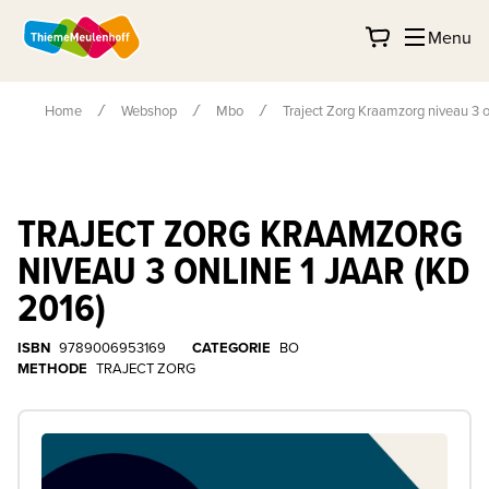
Menu
Home
Webshop
Mbo
Traject Zorg Kraamzorg niveau 3 on
TRAJECT ZORG KRAAMZORG
NIVEAU 3 ONLINE 1 JAAR (KD
2016)
ISBN
9789006953169
CATEGORIE
BO
METHODE
TRAJECT ZORG