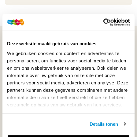
WIJ STAAN VOOR JE KLAAR!
Deze website maakt gebruik van cookies
We gebruiken cookies om content en advertenties te
033-4483000
personaliseren, om functies voor social media te bieden
en om ons websiteverkeer te analyseren. Ook delen we
informatie over uw gebruik van onze site met onze
Maandag t/m vrijdag | 08.00 - 17.00 uur
partners voor social media, adverteren en analyse. Deze
partners kunnen deze gegevens combineren met andere
informatie die u aan ze heeft verstrekt of die ze hebben
verzameld op basis van uw gebruik van hun services.
Klantenservice
Details tonen
Neem contact op