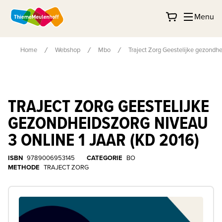
Menu
Home
Webshop
Mbo
Traject Zorg Geestelijke gezondhei
TRAJECT ZORG GEESTELIJKE
GEZONDHEIDSZORG NIVEAU
3 ONLINE 1 JAAR (KD 2016)
ISBN
9789006953145
CATEGORIE
BO
METHODE
TRAJECT ZORG