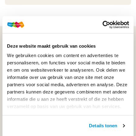
WIJ STAAN VOOR JE KLAAR!
Deze website maakt gebruik van cookies
We gebruiken cookies om content en advertenties te
033-4483000
personaliseren, om functies voor social media te bieden
en om ons websiteverkeer te analyseren. Ook delen we
Maandag t/m vrijdag | 08.00 - 17.00 uur
informatie over uw gebruik van onze site met onze
partners voor social media, adverteren en analyse. Deze
partners kunnen deze gegevens combineren met andere
informatie die u aan ze heeft verstrekt of die ze hebben
Klantenservice
verzameld op basis van uw gebruik van hun services.
Neem contact op
Details tonen