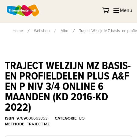
Menu
Home
Webshop
Mbo
Traject Welzijn MZ basis- en prof
TRAJECT WELZIJN MZ BASIS-
EN PROFIELDELEN PLUS A&F
EN P NIV 3/4 ONLINE 6
MAANDEN (KD 2016-KD
2022)
ISBN
9789006663853
CATEGORIE
BO
METHODE
TRAJECT MZ