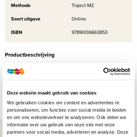
Methode
Traject MZ
Soort uitgave
Online
ISBN
9789006663853
Productbeschrijving
Het nieuwe kwalificatiedossier voor Maatschappelijke zorg
(januari 2022) vraagt om vernieuwingen in het lesmateriaal.
Studenten worden breder opgeleid, de inhoudelijke
verschillen tussen niveau 3 en 4 worden...
Deze website maakt gebruik van cookies
We gebruiken cookies om content en advertenties te
Lees meer
personaliseren, om functies voor social media te bieden
en om ons websiteverkeer te analyseren. Ook delen we
informatie over uw gebruik van onze site met onze
WIJ STAAN VOOR JE KLAAR!
partners voor social media, adverteren en analyse. Deze