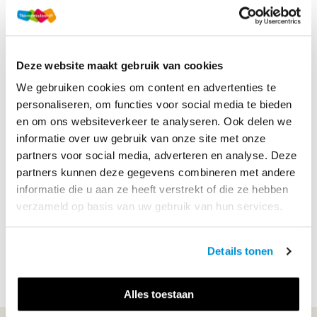
Druk
1
Methode
TouchTech
Deze website maakt gebruik van cookies
Soort uitgave
Boek
We gebruiken cookies om content en advertenties te
ISBN
9789006373851
personaliseren, om functies voor social media te bieden
en om ons websiteverkeer te analyseren. Ook delen we
informatie over uw gebruik van onze site met onze
Productbeschrijving
partners voor social media, adverteren en analyse. Deze
partners kunnen deze gegevens combineren met andere
Learning by doing De methode TouchTech helpt de
informatie die u aan ze heeft verstrekt of die ze hebben
verbinding te maken tussen theorie en praktijk. Elke
verzameld op basis van uw gebruik van hun services.
leereenheid start met kernvragen over het leerdoel, zodat
je weet wat je gaat leren. Binnen elke leereenheid ...
Details tonen
Lees meer
Alles toestaan