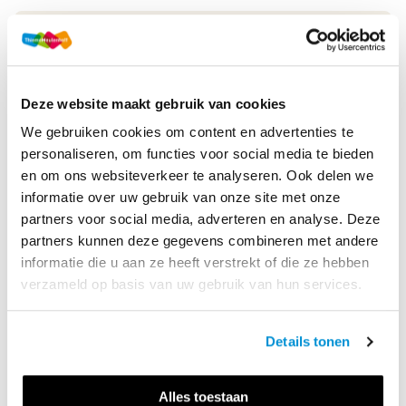
Druk
1
Methode
Samengevat
Deze website maakt gebruik van cookies
Soort uitgave
Boek Examenfonds
We gebruiken cookies om content en advertenties te
personaliseren, om functies voor social media te bieden
ISBN
9789006112535
en om ons websiteverkeer te analyseren. Ook delen we
informatie over uw gebruik van onze site met onze
partners voor social media, adverteren en analyse. Deze
Productbeschrijving
partners kunnen deze gegevens combineren met andere
Met
Samengevat mbo Rekenen voor niveau 4
heb je het
informatie die u aan ze heeft verstrekt of die ze hebben
perfecte uitreksel van alle examenstof in één boek,
verzameld op basis van uw gebruik van hun services.
compact, overzichtelijk en systematisch weergegeven. Het
praktische boek legt kort en ...
Details tonen
Lees meer
Alles toestaan