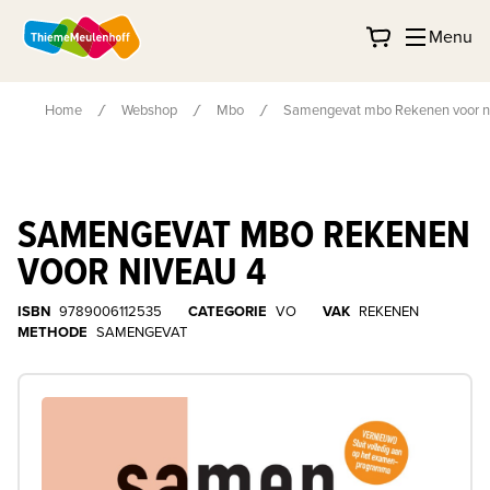
Menu
Home
Webshop
Mbo
Samengevat mbo Rekenen voor n
SAMENGEVAT MBO REKENEN
VOOR NIVEAU 4
ISBN
9789006112535
CATEGORIE
VO
VAK
REKENEN
METHODE
SAMENGEVAT