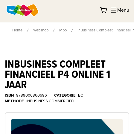
Menu
Home
Webshop
Mbo
InBusiness Compleet Financieel P4
INBUSINESS COMPLEET
FINANCIEEL P4 ONLINE 1
JAAR
ISBN
9789006860696
CATEGORIE
BO
METHODE
INBUSINESS COMMERCIEEL