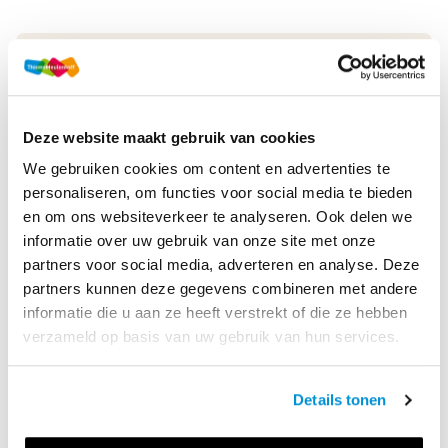
Druk
1
Tabellen bouw- en
Methode
waterbouwkundigen
Deze website maakt gebruik van cookies
We gebruiken cookies om content en advertenties te
Soort uitgave
Boek
personaliseren, om functies voor social media te bieden
en om ons websiteverkeer te analyseren. Ook delen we
ISBN
9789006183665
informatie over uw gebruik van onze site met onze
partners voor social media, adverteren en analyse. Deze
partners kunnen deze gegevens combineren met andere
Productbeschrijving
informatie die u aan ze heeft verstrekt of die ze hebben
Tabellen voor bouw- en waterbouwkunde geeft een
verzameld op basis van uw gebruik van hun services.
compleet en duidelijk overzicht van toepasbare normen en
regels voor het ontwerpen van bouwconstructies. Het is
Details tonen
klein, handzaam en overal te gebruiken. Dit boe...