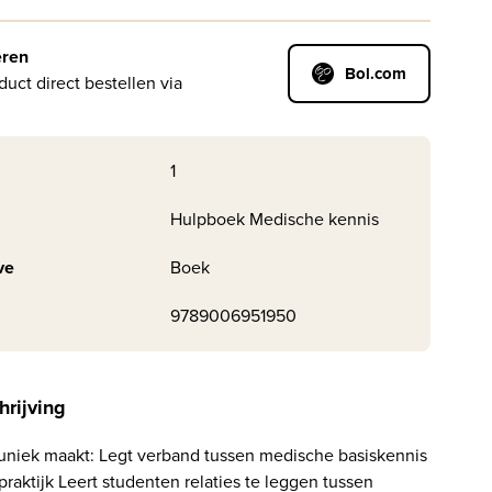
eren
Bol.com
duct direct bestellen via
1
Hulpboek Medische kennis
ve
Boek
9789006951950
hrijving
 uniek maakt: Legt verband tussen medische basiskennis
raktijk Leert studenten relaties te leggen tussen