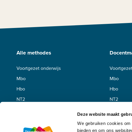
Alle methodes
Docentma
Voortgezet onderwijs
Voortgezet
Mbo
Mbo
Hbo
Hbo
NT2
NT2
Deze website maakt gebru
We gebruiken cookies om c
bieden en om ons websitev