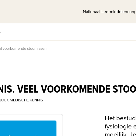
Nationaal Leermiddelencon
p
el voorkomende stoornissen
NIS. VEEL VOORKOMENDE STO
BOEK MEDISCHE KENNIS
Het bestud
fysiologie 
moeilijk. J