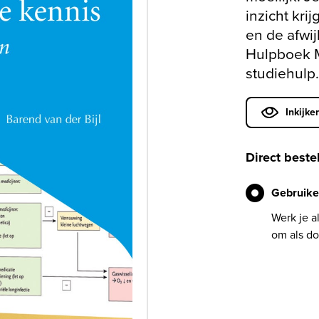
inzicht kri
en de afwi
Hulpboek M
studiehulp
Inkijke
Direct beste
Gebruike
Werk je a
om als do