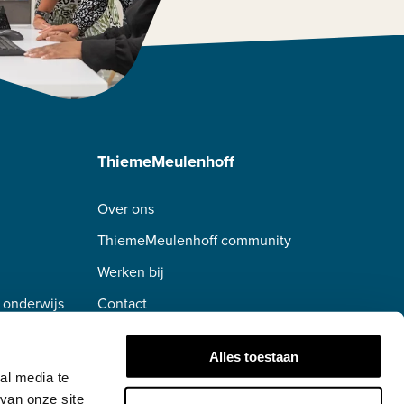
ThiemeMeulenhoff
Over ons
ThiemeMeulenhoff community
Werken bij
 onderwijs
Contact
erwijs
Alles toestaan
al media te
van onze site