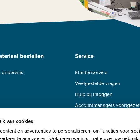
teriaal bestellen
Service
 onderwijs
Klantenservice
Veelgestelde vragen
Hulp bij inloggen
Accountmanagers voortgezet
Accountmanagers beroepsond
ik van cookies
ontent en advertenties te personaliseren, om functies voor soci
erkeer te analyseren. Ook delen we informatie over uw gebruik 