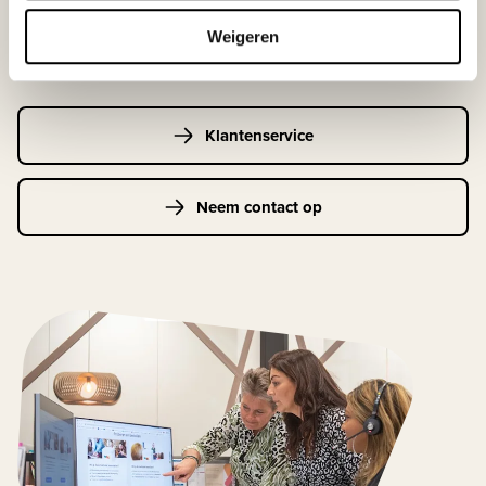
Maandag t/m vrijdag | 08.00 - 17.00 uur
Weigeren
Klantenservice
Neem contact op