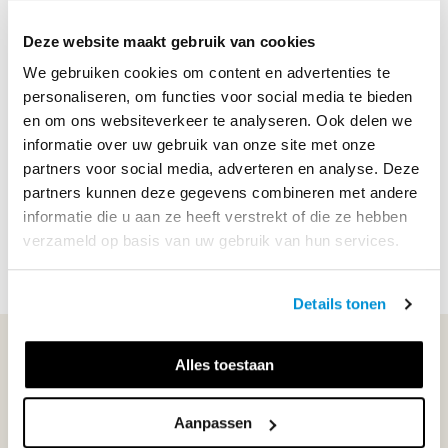
ISBN
9789006950045
Deze website maakt gebruik van cookies
We gebruiken cookies om content en advertenties te
personaliseren, om functies voor social media te bieden
Productbeschrijving
en om ons websiteverkeer te analyseren. Ook delen we
Wat deze titel uniek maakt: Actueel en praktijkgericht Te
informatie over uw gebruik van onze site met onze
gebruiken naast elke CAD-applicatie Ondersteunt
partners voor social media, adverteren en analyse. Deze
zelfstandig werken Geschikt voor projectonderwijs Het
partners kunnen deze gegevens combineren met andere
boek is geschreven om te gebruiken naast een CA...
informatie die u aan ze heeft verstrekt of die ze hebben
verzameld op basis van uw gebruik van hun services.
Lees meer
Details tonen
WIJ STAAN VOOR JE KLAAR!
Alles toestaan
Aanpassen
033-4483000