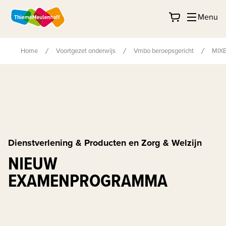
Menu
Home
Voortgezet onderwijs
Vmbo beroepsgericht
MIX
Dienstverlening & Producten en Zorg & Welzijn
NIEUW
EXAMENPROGRAMMA