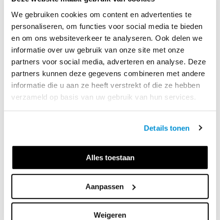
Ook aan de inhoud is gesleuteld. In het document 
Verantwoording wijzigingen conceptsyllabus Zorg & 
We gebruiken cookies om content en advertenties te
Welzijn
 vind je een uitgebreid overzicht. In het kort zijn dit 
personaliseren, om functies voor social media te bieden
de wijzigingen die je moet weten:  
en om ons websiteverkeer te analyseren. Ook delen we
informatie over uw gebruik van onze site met onze
Toegevoegd
partners voor social media, adverteren en analyse. Deze
Er zijn extra vaardigheden en kennisdoelen 
partners kunnen deze gegevens combineren met andere
toegevoegd, bijvoorbeeld over duurzame voeding, 
informatie die u aan ze heeft verstrekt of die ze hebben
hygiënevoorschriften, (social)media en technologieën 
verzameld op basis van uw gebruik van hun services.
(domotica, robotica). 
Er zijn meer details opgenomen over leeftijdsgroepen, 
Details tonen
speciale behoeften en beroepscontexten. 
Praktijkgerichte toevoegingen bij taken zoals gezonde 
Alles toestaan
voeding en schoonmaak, met nadruk op biologische 
producten en veiligheidsregels. 
Aanpassen
Er is een sterkere focus op ICT, zoals presentatietools 
en technologie in de zorg. 
Weigeren