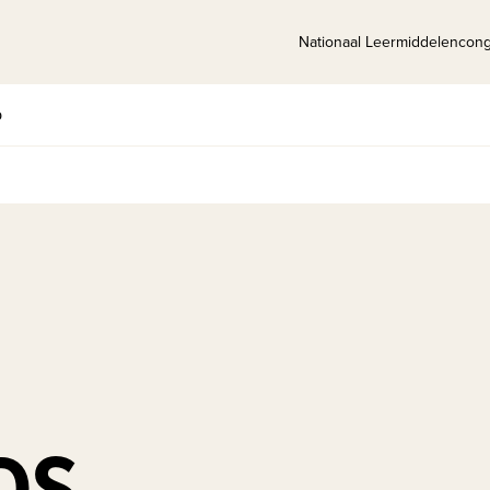
Nationaal Leermiddelencon
p
DS