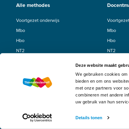
Alle methodes
Docentma
Voortgezet onderwijs
Voortgezet
Mbo
Mbo
Hbo
Hbo
NT2
NT2
Deze website maakt gebru
We gebruiken cookies om c
bieden en om ons websitev
met onze partners voor so
combineren met andere inf
uw gebruik van hun servic
Algemene voorwaarden
Privacy
Disclaimer
Copyright
Details tonen