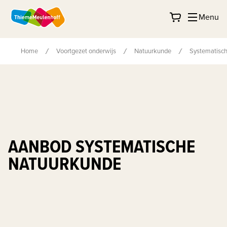
Menu
Home
Voortgezet onderwijs
Natuurkunde
Systematisc
AANBOD SYSTEMATISCHE
NATUURKUNDE