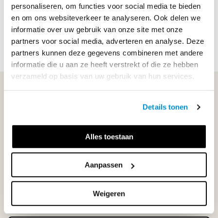
personaliseren, om functies voor social media te bieden
en om ons websiteverkeer te analyseren. Ook delen we
informatie over uw gebruik van onze site met onze
partners voor social media, adverteren en analyse. Deze
partners kunnen deze gegevens combineren met andere
informatie die u aan ze heeft verstrekt of die ze hebben
verzameld op basis van uw gebruik van hun services.
WIJ STAAN VOOR JE KLAAR!
Details tonen
033-4483000
Alles toestaan
Maandag t/m vrijdag | 08.00 - 17.00 uur
Aanpassen
Weigeren
Klantenservice