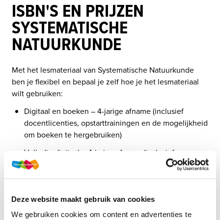
ISBN'S EN PRIJZEN
SYSTEMATISCHE
NATUURKUNDE
Met het lesmateriaal van Systematische Natuurkunde 
ben je flexibel en bepaal je zelf hoe je het lesmateriaal 
wilt gebruiken:
Digitaal en boeken – 4-jarige afname (inclusief 
docentlicenties, opstarttrainingen en de mogelijkheid 
om boeken te hergebruiken)
Volledig digitaal – 4-jarige afname (inclusief 
docentlicenties en opstarttrainingen)
Digitaal en boeken – 1-jarige afname
Deze website maakt gebruik van cookies
Bekijk op 
deze pagina
 het productoverzicht met alle 
We gebruiken cookies om content en advertenties te
isbn's en prijzen per methode.